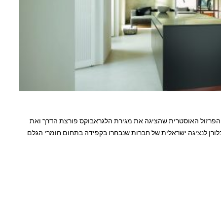
של חברת בלורן מזה 27 שנים בייצוג Blum ,חברת הפרזול האוסטרית שהציגה את מגירת הלגראבוקס פורצת הדרך ואת
רזול הייעודית לחזיתות דקות, אקספנדו T, הפכה בלורן לנציגה ישראלית של חברות שנבחרו בקפידה בתחום חומרי הגלם