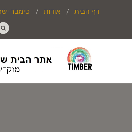
דף הבית
אודות
טימבר ישר