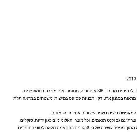
בתחום החומרים המיוחדים – ציפוים ואלמנטים ייחודיים לקירות ולרהיטים מבית SIBU אוסטריה, מחומרי גלם מורכבים ומעניינים.
ור סינטטי מעוצב, מראות בסגנון ארט דקו, תבניות פסיפס גמישות, משטחים במראה תלת
 המאפשרת יצירת שפה עיצובית אחידה והרמונית.
ים של מותג העיצוב Porta-Line, כל דלת מיוצרת עם גב וקנט תואמים, וכל מוצרי האלומיניום כגון ידיות, סוקלים,
 גוונים בהתאמה מלאה לגווני החומרים.