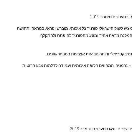
א של פורנירים מחברת kaindl האוסטרית, מציע לשוק הישראלי פורניר צל איכותי, מוברש ופראי, במראה ותחושה
המקנה מראה אחיד ומונע מהפורניר להיפתח ולהתקלף.
ניים יוצגו בתערוכת טימבר 2019