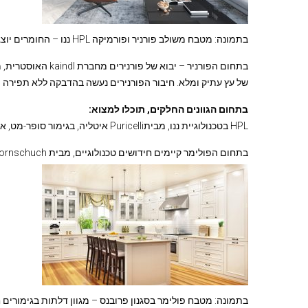
בתמונה: מטבח משולב פורניר ופורמיקה HPL ננו – החומרים יוצגו בתערוכת טימבר 2019
בתחום הפורניר – יבו
של עץ עתיק ומלא. חיבור הפורנירים נעשה בהדבקה ללא תפירה 
בתחום הגוונים החלקים, תוכלו למצוא:
HPL בטכנולוגיית ננו, מביתPuricelli איטליה, בגימור סופר-מט, אנטיבקטריאלי ודוחה טביעות אצבעות במבחר גוונים.
בתחום הפולימר קיימים חידושים טכנולוגיים, מבית Hornschuch גרמניה, המהווים חלופה איכותית ועמידה לדלתות צבע חרוטות.
בתמונה: מטבח פולימר בסגנון פרובנס – מגוון דלתות בגימורים חדש