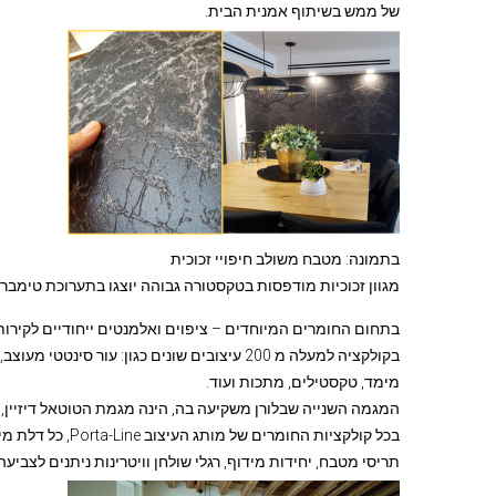
של ממש בשיתוף אמנית הבית.
בתמונה: מטבח משולב חיפויי זכוכית
מגוון זכוכיות מודפסות בטקסטורה גבוהה יוצגו בתערוכת טימבר 2019.
בקולקציה למעלה מ 200 עיצובים שונים כגון: ע
מימד, טקסטילים, מתכות ועוד.
המגמה השנייה שבלורן משקיעה בה, הינה מגמת הטוטאל דיזיין,
בכל קולקציות החומר
תריסי מטבח, יחידות מידוף, רגלי שולחן וויטרינות ניתנים לצביעה מתוך מניפה עשירה של כ-30