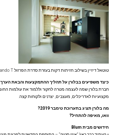
טוטאל דיזיין בשילוב חזיתות דקות בעזרת סדרת הפרזול Expando T יוצג בתערוכת טימבר ישראל.
כיצד משפיעים בבלורן על תהליך ההתמקצעות והבאת הערך
חברת בלורן שמה לעצמה מטרה לחקור וללמוד את עולמות החומ
מקצועיות לאדריכלים, מעצבים, יצרנים ולקוחות קצה.
מה בלורן תציג בתערוכת טימבר 2019?
וואו, מאיפה להתחיל?
חידושים מבית Blum
• העתיד כבר כאן! "איזי סטיק" – התוספת החדשנית למכונת מיני 