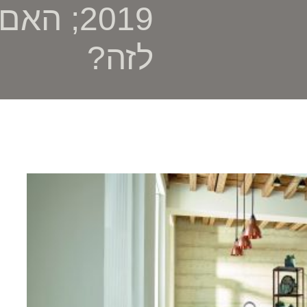
2019; ה
לזה?