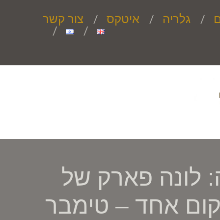
ם
גלריה
איטקס
צור קשר
: לונה פארק של
ום אחד – טימבר