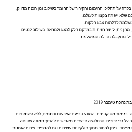
רה על תהליכי החימום והקירור של החומר בשילוב זמן הכנה מדויק,
 שלא ייפתח בקצוות לעולם.
ושלמת לדלתות צבע חלקות.
 טהור בעובי 0.8 מ"מ, מבית Paludet Marioאיטליה, מהן ניתן לייצר חזיתות במרקם חלק למגע ולמראה. בשילוב קנטים
קריל, מתקבלת הדלת המושלמת.
רוכת טימבר 2019.
שי בגימור מט-קטיפתי המונע טביעת אצבעות וכתמים, ללא השתקפות.
על גבי זכוכית. טכנולוגיה חדשנית מאפשרת להפוך תמונה שטוחה
מדי. ניתן לבחור מתוך קולקציות עשירות וגם להדפיס יצירות אומנות