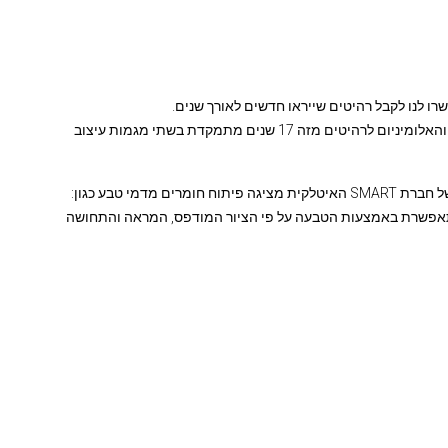
ו לנו לקבל רהיטים שייראו חדשים לאורך שנים.
מותג העיצוב porta-line מבית בלורן שמובילה את שוק הזכוכיות והאלומיניום לרהיטים מזה 17 שנים מתמקדת בשתי מגמות עיצוב
בתחום ה PL וה HPL המסונכרנים, ההתפתחות הבולטת ביותר של חברת SMART האיטלקית מציגה פיתוח חומרים מדמי טבע כגון:
ן המתאפשרת באמצעות הטבעה על פי הציור המודפס, המראה והתחושה