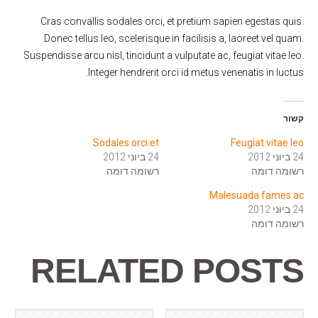
Cras convallis sodales orci, et pretium sapien egestas quis.
Donec tellus leo, scelerisque in facilisis a, laoreet vel quam.
Suspendisse arcu nisl, tincidunt a vulputate ac, feugiat vitae leo.
Integer hendrerit orci id metus venenatis in luctus.
קשור
Sodales orci et
Feugiat vitae leo
24 ביוני 2012
24 ביוני 2012
רשומה דומה
רשומה דומה
Malesuada fames ac
24 ביוני 2012
רשומה דומה
RELATED POSTS