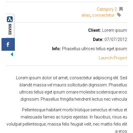
Category 2
alias
,
consectetur
Client:
Lorem ipsum
Date:
07/07/2012
Info:
Phasellus ultrices tellus eget ipsum
Launch Project
Lorem ipsum dolor sit amet, consectetur adipiscing elit. Sed
blandit massa vel mauris sollicitudin dignissim. Phasellus
ultrices tellus eget ipsum ornare molestie scelerisque eros
dignissim. Phasellus fringilla hendrerit lectus nec vehicula.
Pellentesque habitant morbi tristique senectus et netus et
malesuada fames ac turpis egestas. In faucibus, risus eu
volutpat pellentesque, massa felis feugiat velit, nec mattis felis elit
a eros.