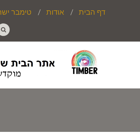
דף הבית
אודות
טימבר ישר