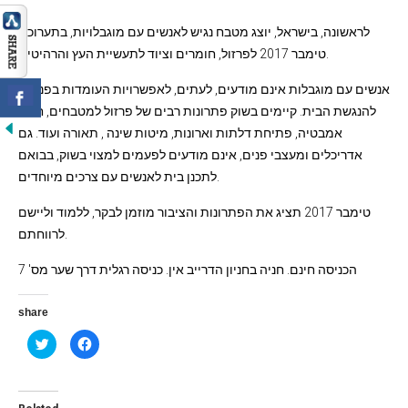
לראשונה, בישראל, יוצג מטבח נגיש לאנשים עם מוגבלויות, בתערוכת
טימבר 2017 לפרזול, חומרים וציוד לתעשיית העץ והרהיטים.
אנשים עם מוגבלות אינם מודעים, לעתים, לאפשרויות העומדות בפניהם
להנגשת הבית. קיימים בשוק פתרונות רבים של פרזול למטבחים, חדרי
אמבטיה, פתיחת דלתות וארונות, מיטות שינה , תאורה ועוד. גם
אדריכלים ומעצבי פנים, אינם מודעים לפעמים למצוי בשוק, בבואם
לתכנן בית לאנשים עם צרכים מיוחדים.
טימבר 2017 תציג את הפתרונות והציבור מוזמן לבקר, ללמוד וליישם
לרווחתם.
הכניסה חינם. חניה בחניון הדרייב אין. כניסה רגלית דרך שער מס' 7
share
C
C
l
l
i
i
c
c
k
k
t
t
o
o